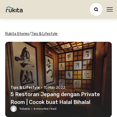
Ope
Rukita Stories
/
Tips & Lifestyle
Tips & Lifestyle
·
10 May 2022
5 Restoran Jepang dengan Private
Room | Cocok buat Halal Bihalal
Yuliana
·
6
minutes read