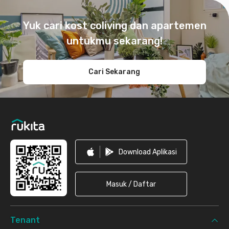
Footer
Yuk cari kost coliving dan apartemen
untukmu sekarang!
Cari Sekarang
Download Aplikasi
Masuk / Daftar
Tenant