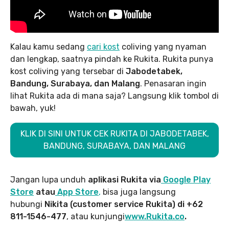
Kalau kamu sedang
cari kost
coliving yang nyaman
dan lengkap, saatnya pindah ke Rukita. Rukita punya
kost coliving yang tersebar di
Jabodetabek,
Bandung, Surabaya, dan Malang
. Penasaran ingin
lihat Rukita ada di mana saja? Langsung klik tombol di
bawah, yuk!
KLIK DI SINI UNTUK CEK RUKITA DI JABODETABEK,
BANDUNG, SURABAYA, DAN MALANG
Jangan lupa unduh
aplikasi Rukita via
Google Play
Store
atau
App Store
,
bisa juga langsung
hubungi
Nikita (customer service Rukita) di +62
811-1546-477
, atau kunjungi
www.Rukita.co
.