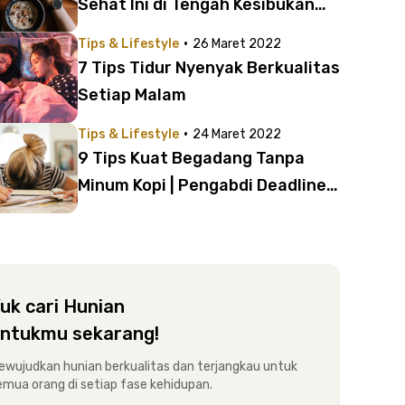
Sehat Ini di Tengah Kesibukan
Agar Selalu Bugar | Cocok untuk
·
Tips & Lifestyle
26 Maret 2022
Kamu Si Workaholic!
7 Tips Tidur Nyenyak Berkualitas
Setiap Malam
·
Tips & Lifestyle
24 Maret 2022
9 Tips Kuat Begadang Tanpa
Minum Kopi | Pengabdi Deadline
Harus Tahu, Nih!
uk cari Hunian
ntukmu sekarang!
ewujudkan hunian berkualitas dan terjangkau untuk
emua orang di setiap fase kehidupan.