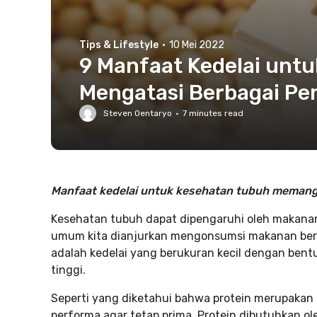
Tips & Lifestyle
·
10 Mei 2022
9 Manfaat Kedelai unt
Mengatasi Berbagai Pe
Steven Oentaryo
·
7
minutes read
Manfaat kedelai untuk kesehatan tubuh memang 
Kesehatan tubuh dapat dipengaruhi oleh makanan 
umum kita dianjurkan mengonsumsi makanan berg
adalah kedelai yang berukuran kecil dengan bentu
tinggi.
Seperti yang diketahui bahwa protein merupakan
performa agar tetap prima. Protein dibutuhkan o