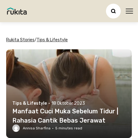
Ope
Rukita Stories
/
Tips & Lifestyle
Tips & Lifestyle
·
18 Oktober 2023
Manfaat Cuci Muka Sebelum Tidur |
Rahasia Cantik Bebas Jerawat
Annisa Sharfina
·
5
minutes read