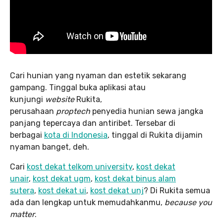
Cari hunian yang nyaman dan estetik sekarang
gampang. Tinggal buka aplikasi atau
kunjungi
website
Rukita,
perusahaan
proptech
penyedia hunian sewa jangka
panjang tepercaya dan antiribet. Tersebar di
berbagai
kota di Indonesia
, tinggal di Rukita dijamin
nyaman banget, deh.
Cari
kost dekat telkom university
,
kost dekat
unair
,
kost dekat ugm
,
kost dekat binus alam
sutera
,
kost dekat ui
,
kost dekat unj
? Di Rukita semua
ada dan lengkap untuk memudahkanmu,
because you
matter
.