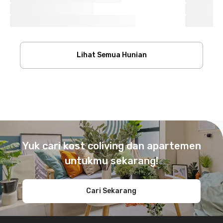
Lihat Semua Hunian
Footer
Yuk cari kost coliving dan apartemen
untukmu sekarang!
Cari Sekarang