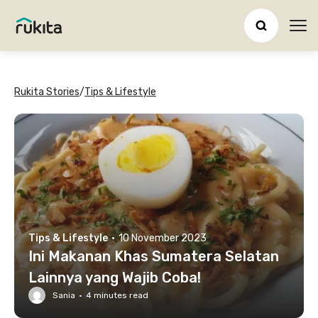
Ope
Rukita Stories
/
Tips & Lifestyle
Tips & Lifestyle
·
10 November 2023
Ini Makanan Khas Sumatera Selatan
Lainnya yang Wajib Coba!
Sania
·
4
minutes read