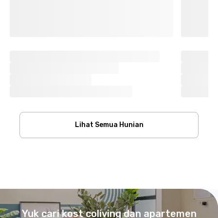
Lihat Semua Hunian
Footer
Yuk cari kost coliving dan apartemen