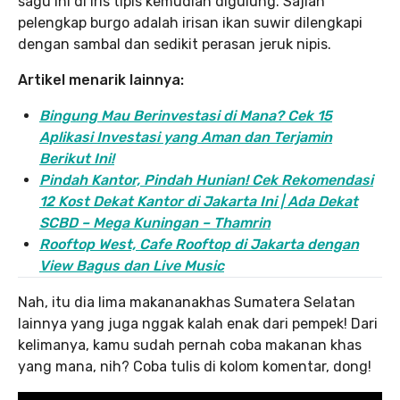
sagu ini di iris tipis kemudian digulung. Sajian
pelengkap burgo adalah irisan ikan suwir dilengkapi
dengan sambal dan sedikit perasan jeruk nipis.
Artikel menarik lainnya:
Bingung Mau Berinvestasi di Mana? Cek 15
Aplikasi Investasi yang Aman dan Terjamin
Berikut Ini!
Pindah Kantor, Pind
ah Hunian! Cek Rekomendasi
12 Kost Dekat Kantor di Jakarta Ini | Ada Dekat
SCBD – Mega Kuningan – Thamrin
Rooftop West, Cafe Rooftop di Jakarta dengan
View Bagus dan Live Music
Nah, itu dia lima makananakhas Sumatera Selatan
lainnya yang juga nggak kalah enak dari pempek! Dari
kelimanya, kamu sudah pernah coba makanan khas
yang mana, nih? Coba tulis di kolom komentar, dong!