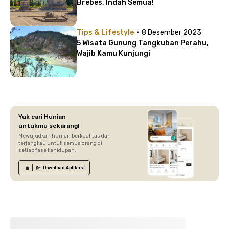
Brebes, Indah Semua!
·
Tips & Lifestyle
8 Desember 2023
5 Wisata Gunung Tangkuban Perahu,
Wajib Kamu Kunjungi
Yuk cari Hunian
untukmu sekarang!
Mewujudkan hunian berkualitas dan
terjangkau untuk semua orang di
setiap fase kehidupan.
Download
Aplikasi