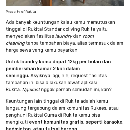
Property of Rukita
Ada banyak keuntungan kalau kamu memutuskan
tinggal di Rukita! Standar coliving Rukita yaitu
menyediakan fasilitas
laundry
dan
room
cleaning
tanpa tambahan biaya, alias termasuk dalam
harga sewa yang kamu bayarkan.
Untuk
laundry kamu dapat 12kg per bulan dan
pembersihan kamar 2 kali dalam
seminggu.
Asyiknya lagi, nih, request fasilitas
tambahan ini bisa dilakukan lewat aplikasi
Rukita.
Ngekost
nggak pernah semudah ini, kan?
Keuntungan lain tinggal di Rukita adalah kamu
langsung tergabung dalam komunitas Rukees, atau
penghuni Rukita! Cuma di Rukita kamu bisa
mengikuti
event komunitas gratis, seperti karaoke,
badminton, atau futsal bareng
.