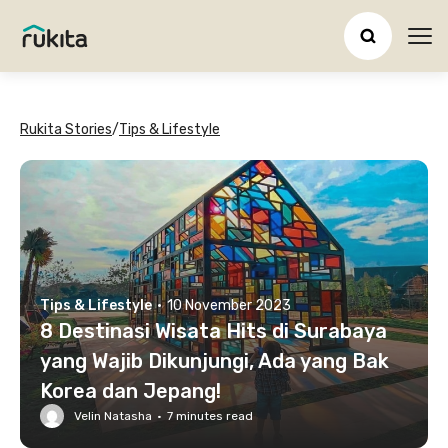
Ope
Rukita Stories
/
Tips & Lifestyle
Tips & Lifestyle
·
10 November 2023
8 Destinasi Wisata Hits di Surabaya
yang Wajib Dikunjungi, Ada yang Bak
Korea dan Jepang!
Velin Natasha
·
7
minutes read