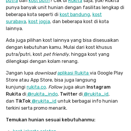
putra
dan
kost putri
? Cek di
Rukita
saja, yuk! Rukita
punya banyak unit hunian dengan fasilitas lengkap di
beberapa kota seperti di
kost bandung
,
kost
surabaya
,
kost jogja
, dan beberapa kost di kota
lainnya.
Ada juga pilihan kost lainnya yang bisa disesuaikan
dengan kebutuhan kamu. Mulai dari kost khusus
putra/putri, kost
pet friendly
, hingga kost yang
dilengkapi dengan kolam renang.
Jangan lupa
download
aplikasi Rukita
via Google Play
Store atau App Store, bisa juga langsung
kunjungi
rukita.co
.
Follow
juga akun
Instagram
Rukita
di
@rukita_indo
,
Twitter
di
@rukita_id
,
dan
TikTok
@rukita_id
untuk berbagai info hunian
terkini serta promo menarik.
Temukan hunian sesuai kebutuhanmu: