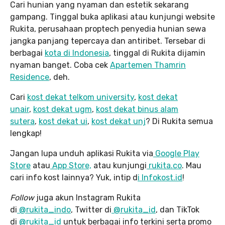
Cari hunian yang nyaman dan estetik sekarang
gampang. Tinggal buka aplikasi atau kunjungi website
Rukita, perusahaan proptech penyedia hunian sewa
jangka panjang tepercaya dan antiribet. Tersebar di
berbagai
kota di Indonesia
, tinggal di Rukita dijamin
nyaman banget. Coba cek
Apartemen Thamrin
Residence
, deh.
Cari
kost dekat telkom university
,
kost dekat
unair
,
kost dekat ugm
,
kost dekat binus alam
sutera
,
kost dekat ui
,
kost dekat unj
? Di Rukita semua
lengkap!
Jangan lupa unduh aplikasi Rukita via
Google Play
Store
atau
App Store,
atau kunjungi
rukita.co
. Mau
cari info kost lainnya? Yuk, intip d
i Infokost.id
!
Follow
juga akun Instagram Rukita
di
@rukita_indo
, Twitter di
@rukita_id
, dan TikTok
di
@rukita_id
untuk berbagai info terkini serta promo