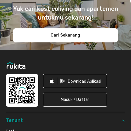
Yuk cari kost coliving dan apartemen
untukmu sekarang!
Cari Sekarang
Download Aplikasi
Masuk / Daftar
Tenant