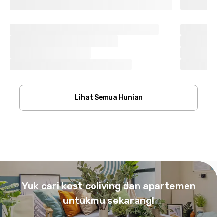
Lihat Semua Hunian
Footer
Yuk cari kost coliving dan apartemen
untukmu sekarang!