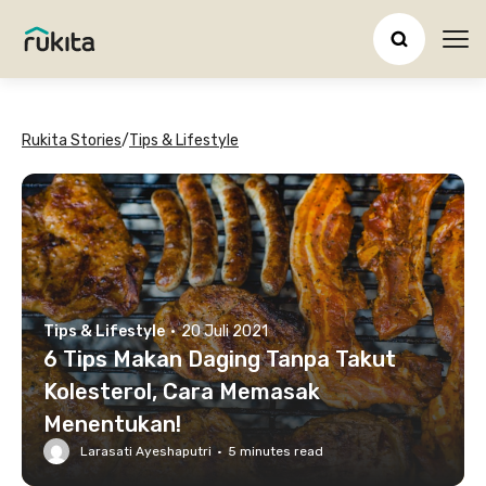
Ope
Rukita Stories
/
Tips & Lifestyle
Tips & Lifestyle
·
20 Juli 2021
6 Tips Makan Daging Tanpa Takut
Kolesterol, Cara Memasak
Menentukan!
Larasati Ayeshaputri
·
5
minutes read