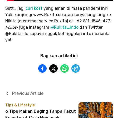
Sstt… lagi
cari kost
yang aman di masa pandemi ini?
Yuk, kunjungi www.Rukita.co atau tanya langsung ke
Nikita (customer service Rukita) di +62 811-1546-477.
Follow
juga Instagram
@Rukita_Indo
dan Twitter
@Rukita_Id supaya nggak ketinggalan info menarik,
ya!
Bagikan artikel ini
Previous Article
Tips & Lifestyle
6 Tips Makan Daging Tanpa Takut
Kolesterol, Cara Memasak