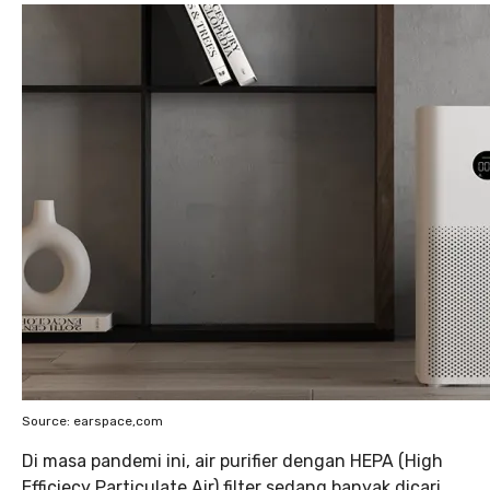
Source: earspace,com
Di masa pandemi ini, air purifier dengan HEPA (High
Efficiecy Particulate Air) filter sedang banyak dicari.