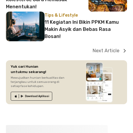
Menentukan!
Tips & Lifestyle
11 Kegiatan Ini Bikin PPKM Kamu
Makin Asyik dan Bebas Rasa
Bosan!
Next Article
Yuk cari Hunian
untukmu sekarang!
Mewujudkan hunian berkualitas dan
terjangkau untuk semua orang di
setiap fase kehidupan.
Download
Aplikasi