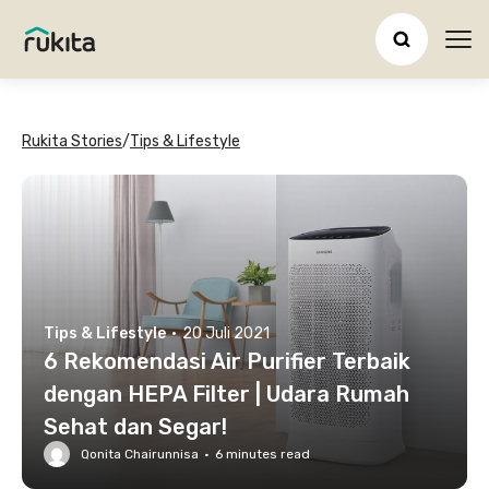
Ope
Rukita Stories
/
Tips & Lifestyle
Tips & Lifestyle
·
20 Juli 2021
6 Rekomendasi Air Purifier Terbaik
dengan HEPA Filter | Udara Rumah
Sehat dan Segar!
Qonita Chairunnisa
·
6
minutes read