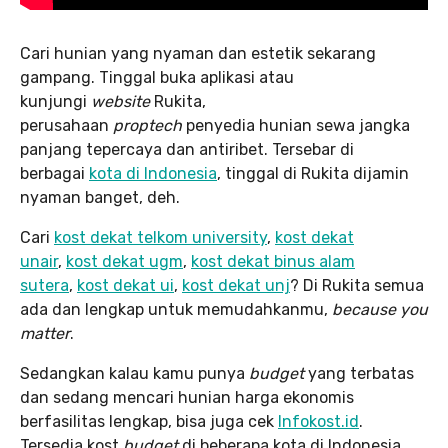
Cari hunian yang nyaman dan estetik sekarang
gampang. Tinggal buka aplikasi atau
kunjungi
website
Rukita,
perusahaan
proptech
penyedia hunian sewa jangka
panjang tepercaya dan antiribet. Tersebar di
berbagai
kota di Indonesia
, tinggal di Rukita dijamin
nyaman banget, deh.
Cari
kost dekat telkom university
,
kost dekat
unair
,
kost dekat ugm
,
kost dekat binus alam
sutera
,
kost dekat ui
,
kost dekat unj
? Di Rukita semua
ada dan lengkap untuk memudahkanmu,
because you
matter
.
Sedangkan kalau kamu punya
budget
yang terbatas
dan sedang mencari hunian harga ekonomis
berfasilitas lengkap, bisa juga cek
Infokost.id
.
Tersedia kost
budget
di beberapa kota di Indonesia