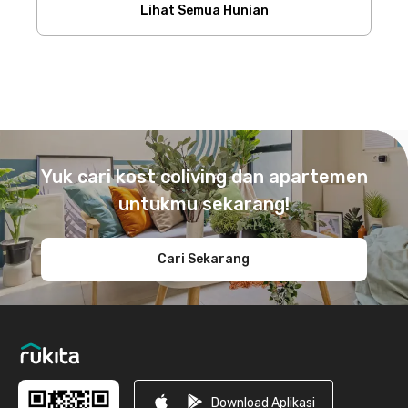
Lihat Semua Hunian
Footer
Yuk cari kost coliving dan apartemen
untukmu sekarang!
Cari Sekarang
Download Aplikasi