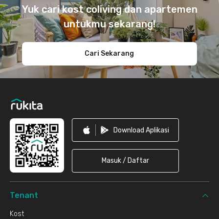
Yuk cari kost coliving dan apartemen
untukmu sekarang!
Cari Sekarang
Download Aplikasi
Masuk / Daftar
Tenant
Kost