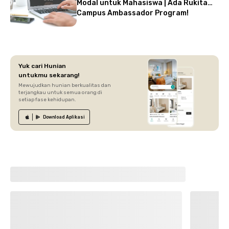
Modal untuk Mahasiswa | Ada Rukita
Campus Ambassador Program!
Yuk cari Hunian
untukmu sekarang!
Mewujudkan hunian berkualitas dan
terjangkau untuk semua orang di
setiap fase kehidupan.
Download
Aplikasi