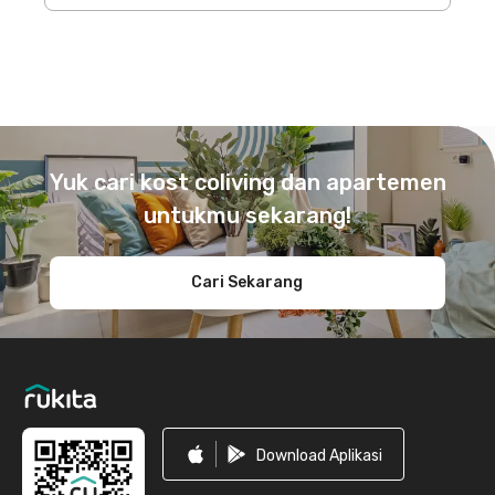
Footer
Yuk cari kost coliving dan apartemen
untukmu sekarang!
Cari Sekarang
Download Aplikasi