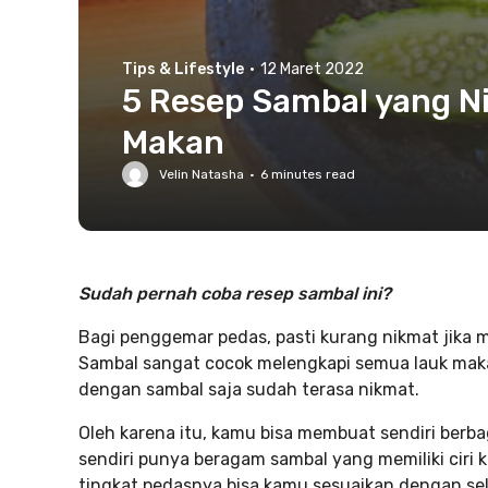
Tips & Lifestyle
·
12 Maret 2022
5 Resep Sambal yang N
Makan
Velin Natasha
·
6
minutes read
Sudah pernah coba resep sambal ini?
Bagi penggemar pedas, pasti kurang nikmat jika 
Sambal sangat cocok melengkapi semua lauk ma
dengan sambal saja sudah terasa nikmat.
Oleh karena itu, kamu bisa membuat sendiri berba
sendiri punya beragam sambal yang memiliki ciri
tingkat pedasnya bisa kamu sesuaikan dengan se