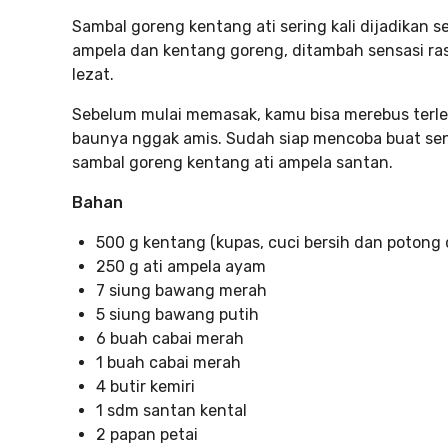
Sambal goreng kentang ati sering kali dijadikan 
ampela dan kentang goreng, ditambah sensasi r
lezat.
Sebelum mulai memasak, kamu bisa merebus terle
baunya nggak amis. Sudah siap mencoba buat sendi
sambal goreng kentang ati ampela santan.
Bahan
500 g kentang (kupas, cuci bersih dan potong
250 g ati ampela ayam
7 siung bawang merah
5 siung bawang putih
6 buah cabai merah
1 buah cabai merah
4 butir kemiri
1 sdm santan kental
2 papan petai