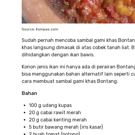
Source: Kompas.com
Sudah pernah mencoba sambal gami khas Bontang,
khas langsung dimasak di atas cobek tanah liat. B
dihidangkan dengan ikan bawis.
Konon jenis ikan ini hanya ada di perairan Bonta
bisa menggunakan bahan alternatif lain seperti c
cara membuat sambal gami khas Bontang.
Bahan
100 g udang kupas
20 g cabai rawit merah
20 g cabai keriting merah
5 butir bawang merah (iris kasar)
2 buah tomat (potong)