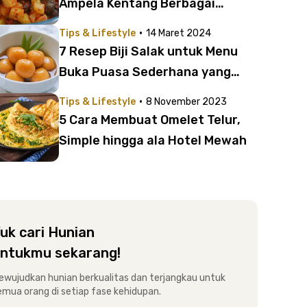
Ampela Kentang Berbagai
Variasi | Cocok untuk Menu
·
Tips & Lifestyle
14 Maret 2024
Spesial di Hari Raya
7 Resep Biji Salak untuk Menu
Buka Puasa Sederhana yang
Manjakan Lidah Banget!
·
Tips & Lifestyle
8 November 2023
5 Cara Membuat Omelet Telur,
Simple hingga ala Hotel Mewah
uk cari Hunian
ntukmu sekarang!
ewujudkan hunian berkualitas dan terjangkau untuk
emua orang di setiap fase kehidupan.