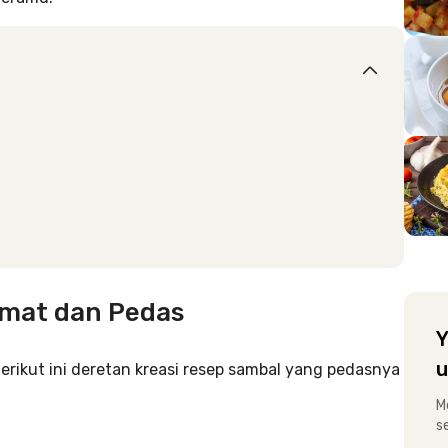
kmat dan Pedas
Y
u
erikut ini deretan kreasi resep sambal yang pedasnya
M
s