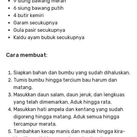
9 siung bawang merah
6 siung bawang putih
4 butir kemiri
Garam secukupnya
Gula pasir secukupnya
Kaldu ayam bubuk secukupnya
Cara membuat
:
Siapkan bahan dan bumbu yang sudah dihaluskan.
Tumis bumbu hingga tercium bau harum dan
matang.
Masukkan daun salam, daun jeruk, dan lengkuas
yang telah dimemarkan. Aduk hingga rata.
Masukkan hati ampela dan kentang yang sudah
digoreng hingga matang. Aduk semua hingga
tercampur merata.
Tambahkan kecap manis dan masak hingga kira-