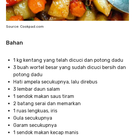
Source: Cookpad.com
Bahan
1 kg kentang yang telah dicuci dan potong dadu
3 buah wortel besar yang sudah dicuci bersih dan
potong dadu
Hati ampela secukupnya, lalu direbus
3 lembar daun salam
1 sendok makan saus tiram
2 batang serai dan memarkan
1 ruas lengkuas, iris
Gula secukupnya
Garam secukupnya
1 sendok makan kecap manis