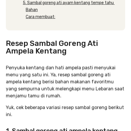
5. Sambal goreng ati ayam kentang tempe tahu
Bahan
Cara membuat:
Resep Sambal Goreng Ati
Ampela Kentang
Penyuka kentang dan hati ampela pasti menyukai
menu yang satu ini. Ya, resep sambal goreng ati
ampela kentang berisi bahan makanan favoritmu
yang sempurna untuk melengkapi menu Lebaran saat
menjamu tamu di rumah.
Yuk, cek beberapa variasi resep sambal goreng berikut
ini.
1. Sambal goreng ati ampela kentang