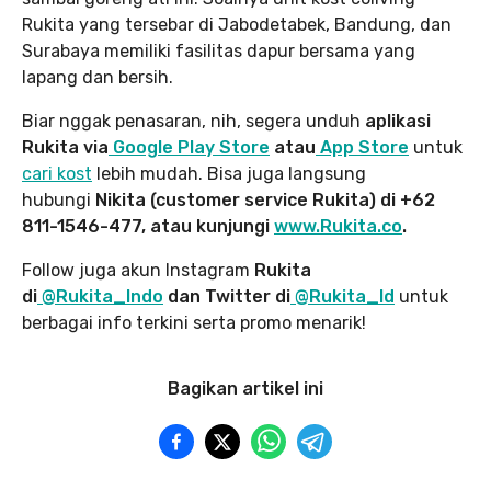
Rukita yang tersebar di Jabodetabek, Bandung, dan
Surabaya memiliki fasilitas dapur bersama yang
lapang dan bersih.
Biar nggak penasaran, nih, segera unduh
aplikasi
Rukita via
Google Play Store
atau
App Store
untuk
cari kost
lebih mudah. Bisa juga langsung
hubungi
Nikita (customer service Rukita) di +62
811-1546-477, atau kunjungi
www.Rukita.co
.
Follow juga akun Instagram
Rukita
di
@Rukita_Indo
dan Twitter di
@Rukita_Id
untuk
berbagai info terkini serta promo menarik!
Bagikan artikel ini