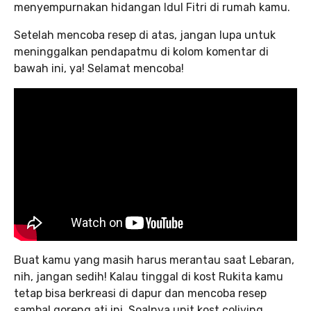
menyempurnakan hidangan Idul Fitri di rumah kamu.
Setelah mencoba resep di atas, jangan lupa untuk
meninggalkan pendapatmu di kolom komentar di
bawah ini, ya! Selamat mencoba!
Buat kamu yang masih harus merantau saat Lebaran,
nih, jangan sedih! Kalau tinggal di kost Rukita kamu
tetap bisa berkreasi di dapur dan mencoba resep
sambal goreng ati ini. Soalnya unit kost coliving