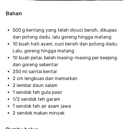
Bahan
500 g kentang yang telah dicuci bersih, dikupas
dan potong dadu, lalu goreng hingga matang
10 buah hati ayam, cuci bersih dan potong dadu.
Lalu, goreng hingga matang
10 buah petai, belah masing-masing per keeping
dan goreng sebentar
250 ml santai kental
2 cm lengkuas dan memarkan
2 lembar daun salam
1 sendok teh gula pasir
1/2 sendok teh garam
1 sendok teh air asam jawa
2 sendok makan minyak