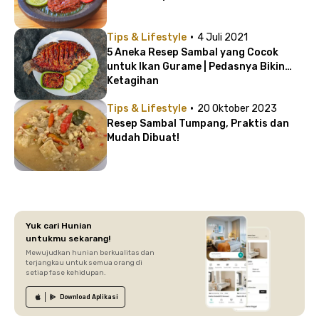
·
Tips & Lifestyle
4 Juli 2021
5 Aneka Resep Sambal yang Cocok
untuk Ikan Gurame | Pedasnya Bikin
Ketagihan
·
Tips & Lifestyle
20 Oktober 2023
Resep Sambal Tumpang, Praktis dan
Mudah Dibuat!
Yuk cari Hunian
untukmu sekarang!
Mewujudkan hunian berkualitas dan
terjangkau untuk semua orang di
setiap fase kehidupan.
Download
Aplikasi