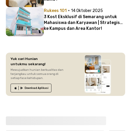
·
Rukees 101
14 Oktober 2025
3 Kost Eksklusif di Semarang untuk
Mahasiswa dan Karyawan | Strategis
ke Kampus dan Area Kantor!
Yuk cari Hunian
untukmu sekarang!
Mewujudkan hunian berkualitas dan
terjangkau untuk semua orang di
setiap fase kehidupan.
Download
Aplikasi