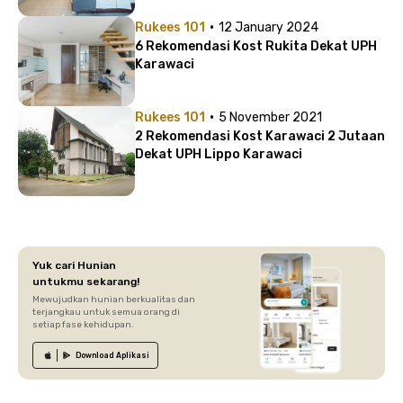
·
Rukees 101
12 January 2024
6 Rekomendasi Kost Rukita Dekat UPH
Karawaci
·
Rukees 101
5 November 2021
2 Rekomendasi Kost Karawaci 2 Jutaan
Dekat UPH Lippo Karawaci
Yuk cari Hunian
untukmu sekarang!
Mewujudkan hunian berkualitas dan
terjangkau untuk semua orang di
setiap fase kehidupan.
Download
Aplikasi