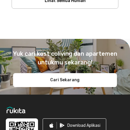
Lihat Semua Hunian
Footer
Yuk cari kost coliving dan apartemen
untukmu sekarang!
Cari Sekarang
Download Aplikasi