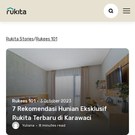
Ope
Rukita Stories
/
Rukees 101
Rukees 101
·
3 October 2023
7 Rekomendasi Hunian Eksklusif
Rukita Terbaru di Karawaci
Yuliana
·
8
minutes read