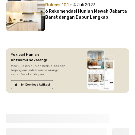
·
Rukees 101
4 Juli 2023
6 Rekomendasi Hunian Mewah Jakarta
Barat dengan Dapur Lengkap
Yuk cari Hunian
untukmu sekarang!
Mewujudkan hunian berkualitas dan
terjangkau untuk semua orang di
setiap fase kehidupan.
Download
Aplikasi