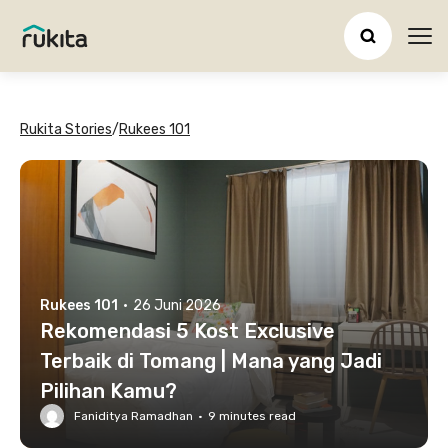
Ope
Rukita Stories
/
Rukees 101
Rukees 101
·
26 Juni 2026
Rekomendasi 5 Kost Exclusive
Terbaik di Tomang | Mana yang Jadi
Pilihan Kamu?
Faniditya Ramadhan
·
9
minutes read