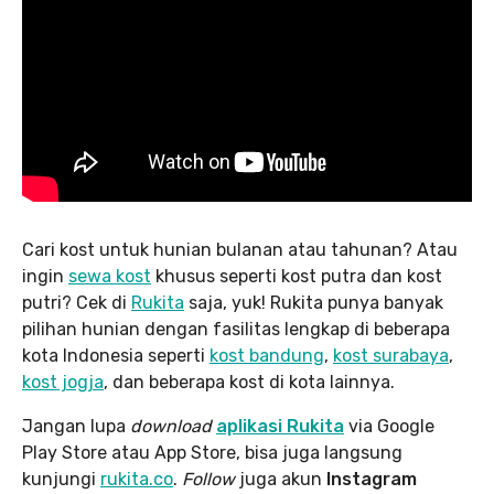
Cari kost untuk hunian bulanan atau tahunan? Atau
ingin
sewa kost
khusus seperti kost putra dan kost
putri? Cek di
Rukita
saja, yuk! Rukita punya banyak
pilihan hunian dengan fasilitas lengkap di beberapa
kota Indonesia seperti
kost bandung
,
kost surabaya
,
kost jogja
, dan beberapa kost di kota lainnya.
Jangan lupa
download
aplikasi Rukita
via Google
Play Store atau App Store, bisa juga langsung
kunjungi
rukita.co
.
Follow
juga akun
Instagram