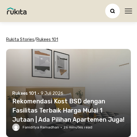
Ope
Rukita Stories
/
Rukees 101
Rukees 101
·
9 Juli 2026
Rekomendasi Kost BSD dengan
Fasilitas Terbaik Harga Mulai 1
Jutaan | Ada Pilihan Apartemen Juga!
Faniditya Ramadhan
·
26
minutes read