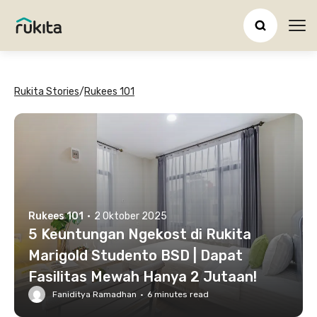
Ope
Rukita Stories
/
Rukees 101
Rukees 101
·
2 Oktober 2025
5 Keuntungan Ngekost di Rukita
Marigold Studento BSD | Dapat
Fasilitas Mewah Hanya 2 Jutaan!
Faniditya Ramadhan
·
6
minutes read