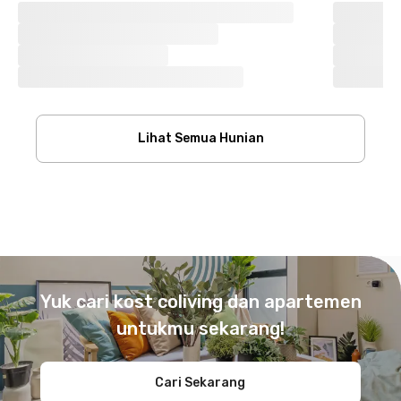
Lihat Semua Hunian
Footer
Yuk cari kost coliving dan apartemen
untukmu sekarang!
Cari Sekarang