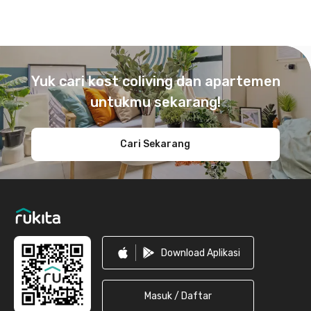
Footer
Yuk cari kost coliving dan apartemen
untukmu sekarang!
Cari Sekarang
Download Aplikasi
Masuk / Daftar