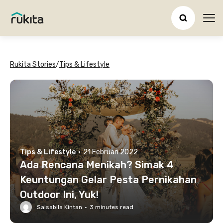
Ope
Rukita Stories
/
Tips & Lifestyle
Tips & Lifestyle
·
21 Februari 2022
Ada Rencana Menikah? Simak 4
Keuntungan Gelar Pesta Pernikahan
Outdoor Ini, Yuk!
Salsabila Kintan
·
3
minutes read