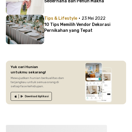
Sederhana dan Penuh Makna
·
Tips & Lifestyle
23 Mei 2022
10 Tips Memilih Vendor Dekorasi
Pernikahan yang Tepat
Yuk cari Hunian
untukmu sekarang!
Mewujudkan hunian berkualitas dan
terjangkau untuk semua orang di
setiap fase kehidupan.
Download
Aplikasi