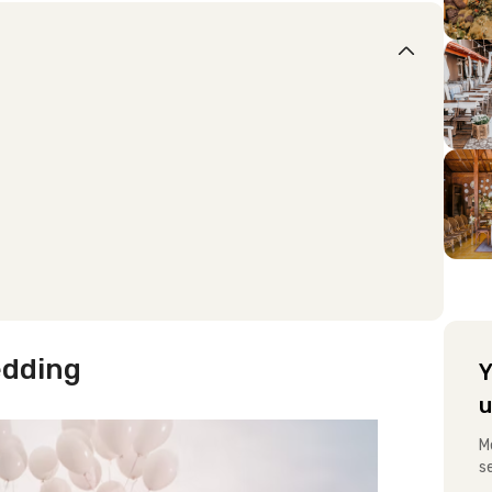
edding
Y
u
M
s