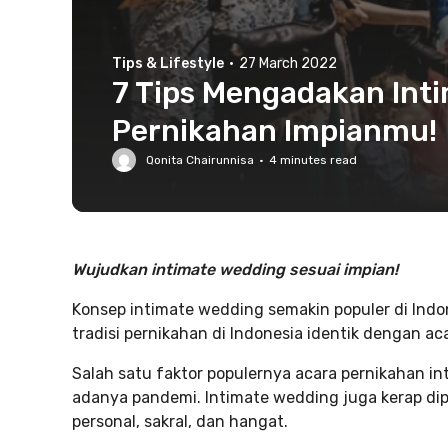
Tips & Lifestyle
·
27 March 2022
7 Tips Mengadakan Int
Pernikahan Impianmu!
Qonita Chairunnisa
·
4
minutes read
Wujudkan intimate wedding sesuai impian!
Konsep intimate wedding semakin populer di Indone
tradisi pernikahan di Indonesia identik dengan a
Salah satu faktor populernya acara pernikahan i
adanya pandemi. Intimate wedding juga kerap dipi
personal, sakral, dan hangat.