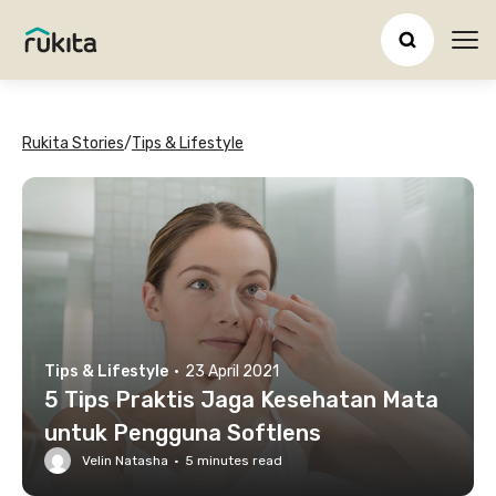
Ope
Rukita Stories
/
Tips & Lifestyle
Tips & Lifestyle
·
23 April 2021
5 Tips Praktis Jaga Kesehatan Mata
untuk Pengguna Softlens
Velin Natasha
·
5
minutes read