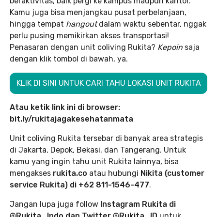
beraktivitas, baik pergi ke kampus maupun kantor.
Kamu juga bisa menjangkau pusat perbelanjaan,
hingga tempat
hangout
dalam waktu sebentar, nggak
perlu pusing memikirkan akses transportasi!
Penasaran dengan unit coliving Rukita?
Kepoin
saja
dengan klik tombol di bawah, ya.
KLIK DI SINI UNTUK CARI TAHU LOKASI UNIT RUKITA
Atau ketik link ini di browser:
bit.ly/rukitajagakesehatanmata
Unit coliving Rukita tersebar di banyak area strategis
di Jakarta, Depok, Bekasi, dan Tangerang. Untuk
kamu yang ingin tahu unit Rukita lainnya, bisa
mengakses
rukita.co
atau hubungi
Nikita (customer
service Rukita) di +62 811-1546-477
.
Jangan lupa juga follow
Instagram Rukita di
@Rukita_Indo dan Twitter @Rukita_ID
untuk