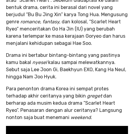
atau “Scarlet Heart”. Sebelum diadaptasi ke dalam
bentuk drama, cerita ini berasal dari novel yang
berjudul “Bu Bu Jing Xin” karya Tong Hua. Mengusung
genre
romance, fantasy,
dan kolosal, “Scarlet Heart
Ryeo” menceritakan Go Ha Jin (IU) yang berubah
karena terlempar ke masa kerajaan Goryeo dan harus
menjalani kehidupan sebagai Hae Soo.
Drama ini bertabur bintang-bintang yang pastinya
kamu bakal
nyesel
kalau sampai melewatkannya.
Sebut saja Lee Joon Gi, Baekhyun EXO, Kang Ha Neul,
hingga Nam Joo Hyuk.
Para penonton drama Korea ini sempat protes
terhadap akhir ceritanya yang bikin
greget
dan
berharap ada musim kedua drama “Scarlet Heart
Ryeo”. Penasaran dengan alur ceritanya? Langsung
nonton saja buat menemani
weekend
.