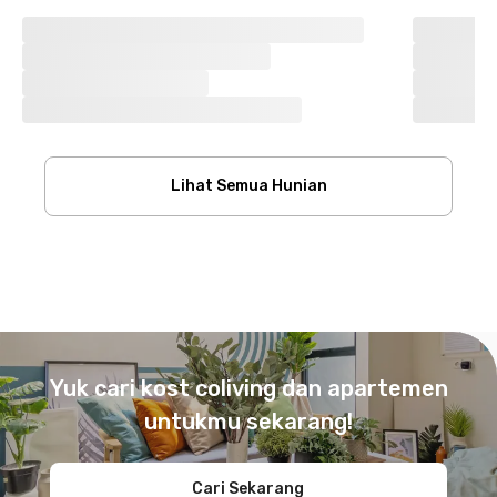
Lihat Semua Hunian
Footer
Yuk cari kost coliving dan apartemen
untukmu sekarang!
Cari Sekarang