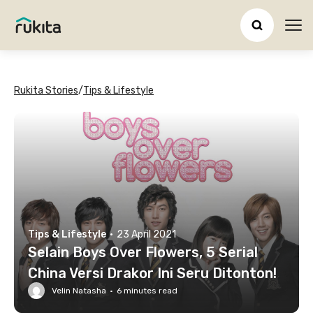
Ope
Rukita Stories
/
Tips & Lifestyle
Tips & Lifestyle
·
23 April 2021
Selain Boys Over Flowers, 5 Serial
China Versi Drakor Ini Seru Ditonton!
Velin Natasha
·
6
minutes read