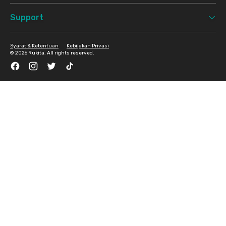
Support
Syarat & Ketentuan
Kebijakan Privasi
©
2026 Rukita. All rights reserved.
Facebook
Instagram
Twitter
TikTok