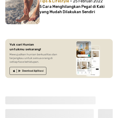
·
Tips & Lifestyle
25 Februari 2022
5 Cara Menghilangkan Pegal di Kaki
yang Mudah Dilakukan Sendiri
Yuk cari Hunian
untukmu sekarang!
Mewujudkan hunian berkualitas dan
terjangkau untuk semua orang di
setiap fase kehidupan.
Download
Aplikasi