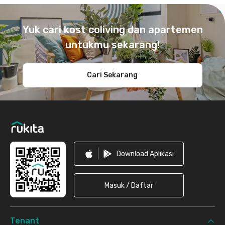
Footer
Yuk cari kost coliving dan apartemen
untukmu sekarang!
Cari Sekarang
Download Aplikasi
Masuk / Daftar
Tenant