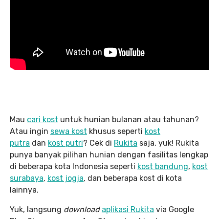
Mau
cari kost
untuk hunian bulanan atau tahunan?
Atau ingin
sewa kost
khusus seperti
kost
putra
dan
kost putri
? Cek di
Rukita
saja, yuk! Rukita
punya banyak pilihan hunian dengan fasilitas lengkap
di beberapa kota Indonesia seperti
kost bandung
,
kost
surabaya
,
kost jogja
, dan beberapa kost di kota
lainnya.
Yuk, langsung
download
aplikasi Rukita
via Google