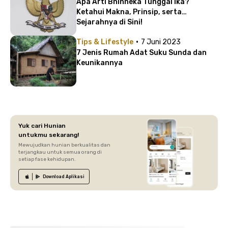
Apa Arti Bhinneka Tunggal Ika?
Ketahui Makna, Prinsip, serta
Sejarahnya di Sini!
·
Tips & Lifestyle
7 Juni 2023
7 Jenis Rumah Adat Suku Sunda dan
Keunikannya
Yuk cari Hunian
untukmu sekarang!
Mewujudkan hunian berkualitas dan
terjangkau untuk semua orang di
setiap fase kehidupan.
Download
Aplikasi