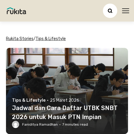
Ope
Rukita Stories
/
Tips & Lifestyle
Tips & Lifestyle
·
25 Maret 2026
Jadwal dan Cara Daftar UTBK SNBT
2026 untuk Masuk PTN Impian
Faniditya Ramadhan
·
7
minutes read