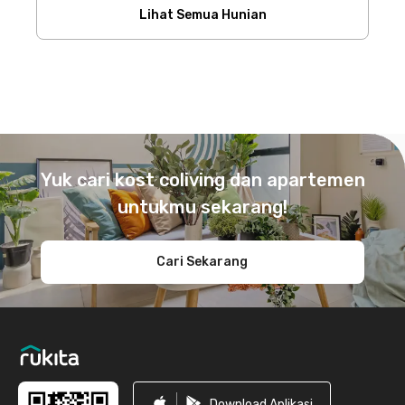
Lihat Semua Hunian
Footer
Yuk cari kost coliving dan apartemen
untukmu sekarang!
Cari Sekarang
Download Aplikasi