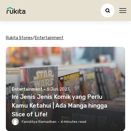
Ope
Rukita Stories
/
Entertainment
Entertainment
·
5 Juni 2023
Ini Jenis Jenis Komik yang Perlu
Kamu Ketahui | Ada Manga hingga
Slice of Life!
Faniditya Ramadhan
·
6
minutes read