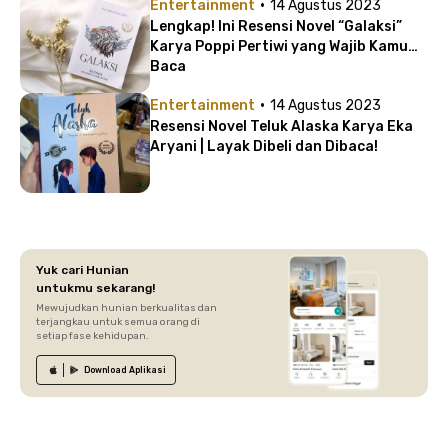
·
Entertainment
14 Agustus 2023
Lengkap! Ini Resensi Novel “Galaksi”
Karya Poppi Pertiwi yang Wajib Kamu
Baca
·
Entertainment
14 Agustus 2023
Resensi Novel Teluk Alaska Karya Eka
Aryani | Layak Dibeli dan Dibaca!
Yuk cari Hunian
untukmu sekarang!
Mewujudkan hunian berkualitas dan
terjangkau untuk semua orang di
setiap fase kehidupan.
Download
Aplikasi