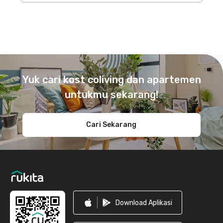
Footer
Yuk cari kost coliving dan apartemen
untukmu sekarang!
Cari Sekarang
Download Aplikasi