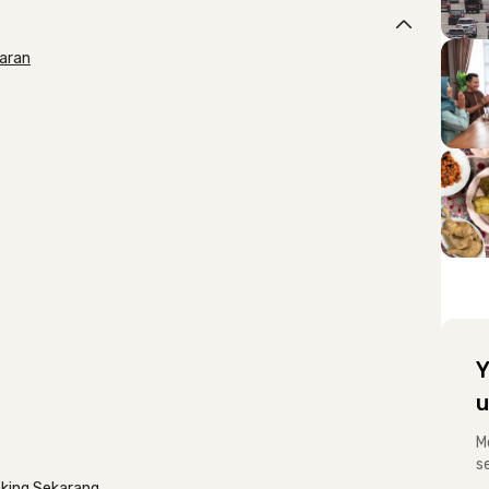
baran
Y
u
M
s
oking Sekarang