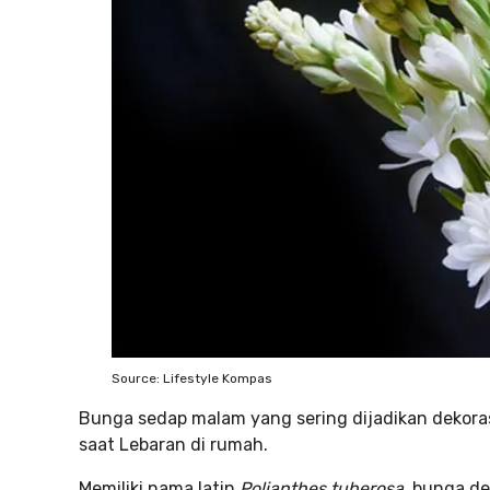
Source: Lifestyle Kompas
Bunga sedap malam yang sering dijadikan dekoras
saat Lebaran di rumah.
Memiliki nama latin
Polianthes tuberosa
, bunga d