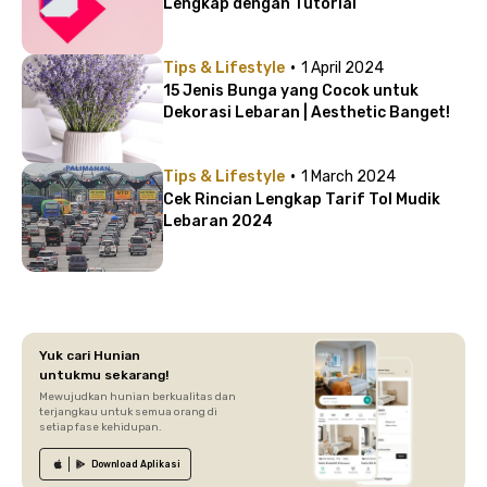
Lengkap dengan Tutorial
·
Tips & Lifestyle
1 April 2024
15 Jenis Bunga yang Cocok untuk
Dekorasi Lebaran | Aesthetic Banget!
·
Tips & Lifestyle
1 March 2024
Cek Rincian Lengkap Tarif Tol Mudik
Lebaran 2024
Yuk cari Hunian
untukmu sekarang!
Mewujudkan hunian berkualitas dan
terjangkau untuk semua orang di
setiap fase kehidupan.
Download
Aplikasi