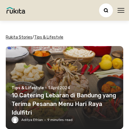
Ope
Rukita Stories
/
Tips & Lifestyle
Tips & Lifestyle
·
1 April 2024
10 Catering Lebaran di Bandung yang
Terima Pesanan Menu Hari Raya
Idulfitri
Aditya Efrian
·
9
minutes read