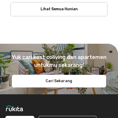
Lihat Semua Hunian
Footer
Yuk cari kost coliving dan apartemen
untukmu sekarang!
Cari Sekarang