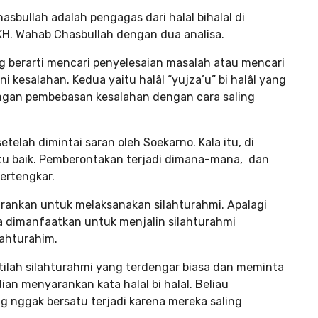
asbullah adalah pengagas dari halal bihalal di
eh KH. Wahab Chasbullah dengan dua analisa.
ang berarti mencari penyelesaian masalah atau mencari
esalahan. Kedua yaitu halâl “yujza’u” bi halâl yang
ngan pembebasan kesalahan dengan cara saling
elah dimintai saran oleh Soekarno. Kala itu, di
gitu baik. Pemberontakan terjadi dimana-mana, dan
bertengkar.
rankan untuk melaksanakan silahturahmi. Apalagi
 bisa dimanfaatkan untuk menjalin silahturahmi
lahturahim.
ilah silahturahmi yang terdengar biasa dan meminta
an menyarankan kata halal bi halal. Beliau
g nggak bersatu terjadi karena mereka saling