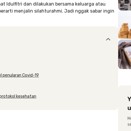
t Idulfitri dan dilakukan bersama keluarga atau
berarti menjalin silahturahmi. Jadi nggak sabar ingin
el penularan Covid-19
 protokol kesehatan
Y
u
M
s