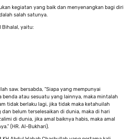
ukan kegiatan yang baik dan menyenangkan bagi diri
adalah salah satunya.
Bihalal, yaitu:
ulullah saw. bersabda, “Siapa yang mempunyai
 benda atau sesuatu yang lainnya, maka mintalah
am tidak berlaku lagi, jika tidak maka ketahuilah
an belum terselesaikan di dunia, maka di hari
limi di dunia, jika amal baiknya habis, maka amal
a.” (HR. Al-Bukhari).
t KH Abdul Wahab Chasbullah yang pertama kali