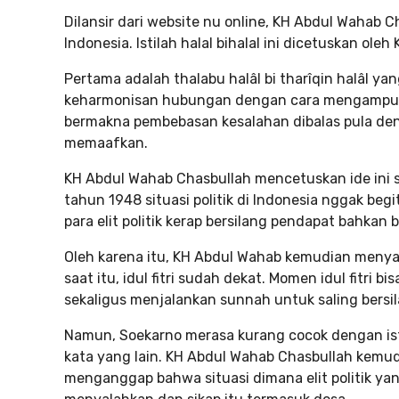
Dilansir dari website nu online, KH Abdul Wahab Ch
Indonesia. Istilah halal bihalal ini dicetuskan ol
Pertama adalah thalabu halâl bi tharîqin halâl y
keharmonisan hubungan dengan cara mengampuni k
bermakna pembebasan kesalahan dibalas pula de
memaafkan.
KH Abdul Wahab Chasbullah mencetuskan ide ini set
tahun 1948 situasi politik di Indonesia nggak be
para elit politik kerap bersilang pendapat bahkan 
Oleh karena itu, KH Abdul Wahab kemudian menya
saat itu, idul fitri sudah dekat. Momen idul fitri
sekaligus menjalankan sunnah untuk saling bersi
Namun, Soekarno merasa kurang cocok dengan ist
kata yang lain. KH Abdul Wahab Chasbullah kemudi
menganggap bahwa situasi dimana elit politik yan