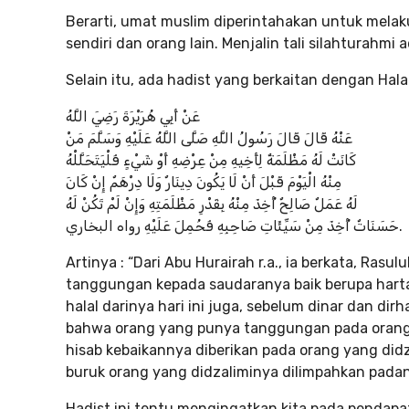
Berarti, umat muslim diperintahakan untuk melak
sendiri dan orang lain. Menjalin tali silahturahmi 
Selain itu, ada hadist yang berkaitan dengan Halal 
عَنْ أَبِي هُرَيْرَةَ رَضِيَ اللَّهُ
عَنْهُ قَالَ قَالَ رَسُولُ اللَّهِ صَلَّى اللَّهُ عَلَيْهِ وَسَلَّمَ مَنْ
كَانَتْ لَهُ مَظْلَمَةٌ لِأَخِيهِ مِنْ عِرْضِهِ أَوْ شَيْءٍ فَلْيَتَحَلَّلْهُ
مِنْهُ الْيَوْمَ قَبْلَ أَنْ لَا يَكُونَ دِينَارٌ وَلَا دِرْهَمٌ إِنْ كَانَ
لَهُ عَمَلٌ صَالِحٌ أُخِذَ مِنْهُ بِقَدْرِ مَظْلَمَتِهِ وَإِنْ لَمْ تَكُنْ لَهُ
حَسَنَاتٌ أُخِذَ مِنْ سَيِّئَاتِ صَاحِبِهِ فَحُمِلَ عَلَيْهِ رواه البخاري.
Artinya : “Dari Abu Hurairah r.a., ia berkata, Ras
tanggungan kepada saudaranya baik berupa harta
halal darinya hari ini juga, sebelum dinar dan dirh
bahwa orang yang punya tanggungan pada orang d
hisab kebaikannya diberikan pada orang yang didza
buruk orang yang didzaliminya dilimpahkan padany
Hadist ini tentu mengingatkan kita pada pendapa