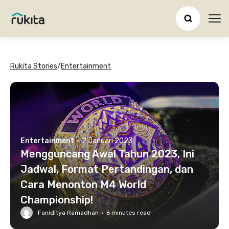
Ope
Rukita Stories
/
Entertainment
Entertainment
·
2 Januari 2023
Mengguncang Awal Tahun 2023, Ini
Jadwal, Format Pertandingan, dan
Cara Menonton M4 World
Championship!
Faniditya Ramadhan
·
6
minutes read