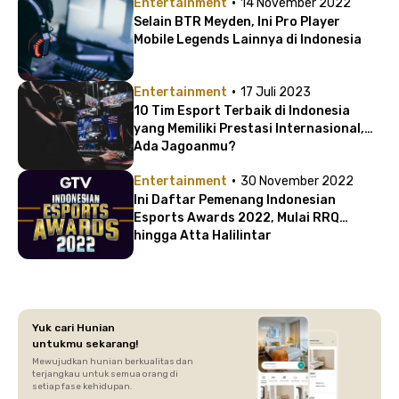
·
Entertainment
14 November 2022
Selain BTR Meyden, Ini Pro Player
Mobile Legends Lainnya di Indonesia
·
Entertainment
17 Juli 2023
10 Tim Esport Terbaik di Indonesia
yang Memiliki Prestasi Internasional,
Ada Jagoanmu?
·
Entertainment
30 November 2022
Ini Daftar Pemenang Indonesian
Esports Awards 2022, Mulai RRQ
hingga Atta Halilintar
Yuk cari Hunian
untukmu sekarang!
Mewujudkan hunian berkualitas dan
terjangkau untuk semua orang di
setiap fase kehidupan.