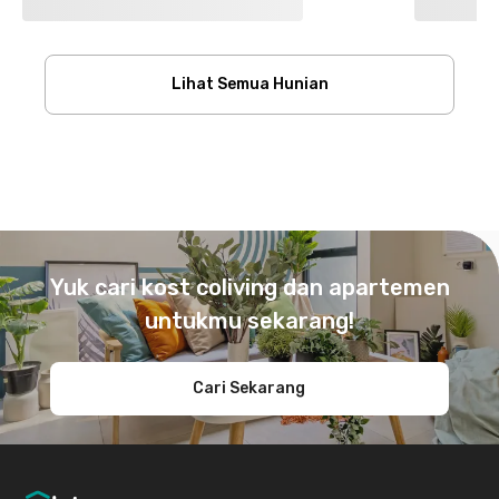
Lihat Semua Hunian
Footer
Yuk cari kost coliving dan apartemen
untukmu sekarang!
Cari Sekarang