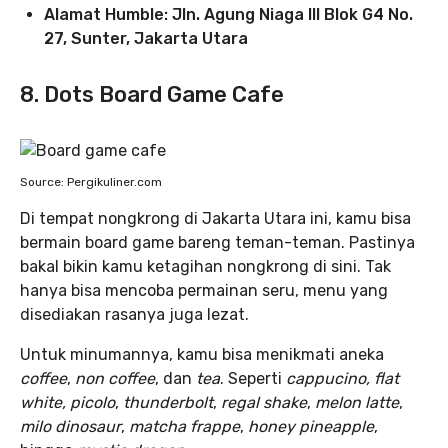
Alamat Humble: Jln. Agung Niaga III Blok G4 No.
27, Sunter, Jakarta Utara
8. Dots Board Game Cafe
Source: Pergikuliner.com
Di tempat nongkrong di Jakarta Utara ini, kamu bisa
bermain board game bareng teman-teman. Pastinya
bakal bikin kamu ketagihan nongkrong di sini. Tak
hanya bisa mencoba permainan seru, menu yang
disediakan rasanya juga lezat.
Untuk minumannya, kamu bisa menikmati aneka
coffee
,
non coffee
, dan
tea
. Seperti
cappucino, flat
white, picolo
,
thunderbolt
,
regal shake
,
melon latte
,
milo dinosaur
,
matcha frappe
,
honey pineapple
,