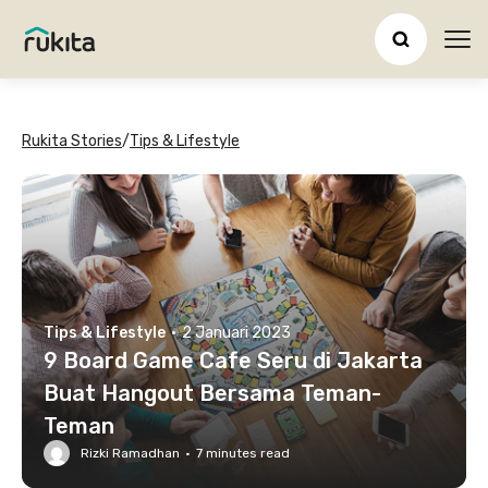
Ope
Rukita Stories
/
Tips & Lifestyle
Tips & Lifestyle
·
2 Januari 2023
9 Board Game Cafe Seru di Jakarta
Buat Hangout Bersama Teman-
Teman
Rizki Ramadhan
·
7
minutes read