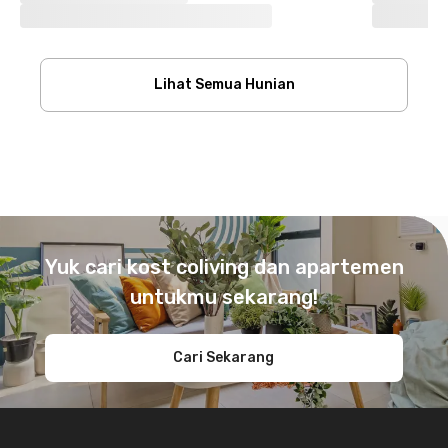
Lihat Semua Hunian
Footer
Yuk cari kost coliving dan apartemen
untukmu sekarang!
Cari Sekarang