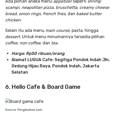
Ada pilihan aneka menu
appetizer
seperti
shrimp
scampi
,
neapolitan pizza
,
bruschetta
,
creamy cheese
bread
,
onion rings
,
french fries
, dan
baked butter
chicken
.
Selain itu ada menu
main course
, pasta, hingga
dessert
. Untuk menu minumannya tersedia pilihan
coffee
,
non coffee
, dan
tea
.
Harga:
Rp50 ribuan/orang
Alamat LUGUA Cafe: Segitiga Pondok Indah Jln.
Gedung Hijau Raya, Pondok Indah, Jakarta
Selatan
6. Hello Cafe & Board Game
Source: Pergikuliner.com