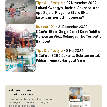
·
Tips & Lifestyle
29 November 2022
Lokasi Kwangya Hadir di Jakarta, Ada
Apa Saja di Flagship Store SM
Entertainment di Indonesia?
·
Rukees 101
21 Desember 2022
5 Cafe Hits di Jogja Dekat Kost Rukita
Mancasan View, Selangkah ke Tempat
Hangout
·
Tips & Lifestyle
8 Mei 2024
5 Cafe di SCBD Jakarta Selatan untuk
Pilihan Tempat Hangout Seru
Yuk cari Hunian
untukmu sekarang!
Mewujudkan hunian berkualitas dan
terjangkau untuk semua orang di
setiap fase kehidupan.