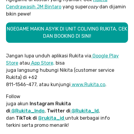
Cendrawasih JM Bintaro
yang super
cozy
dan dijamin
bikin pewe!
NGEGAME MAKIN ASYIK DI UNIT COLIVING RUKITA, CEK
DAN BOOKING DI SINI!
Jangan lupa unduh aplikasi Rukita via
Google Play
Store
atau
App Store,
bisa
juga langsung hubungi Nikita (customer service
Rukita) di +62
811-1546-477, atau kunjungi
www.Rukita.co
.
Follow
juga akun
Instagram Rukita
di
@Rukita_Indo
,
Twitter di
@Rukita_Id
,
dan
TikTok di
@rukita_id
untuk berbagai info
terkini serta promo menarik!