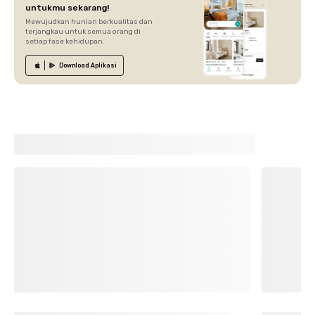
untukmu sekarang!
Mewujudkan hunian berkualitas dan
terjangkau untuk semua orang di
setiap fase kehidupan.
Download
Aplikasi