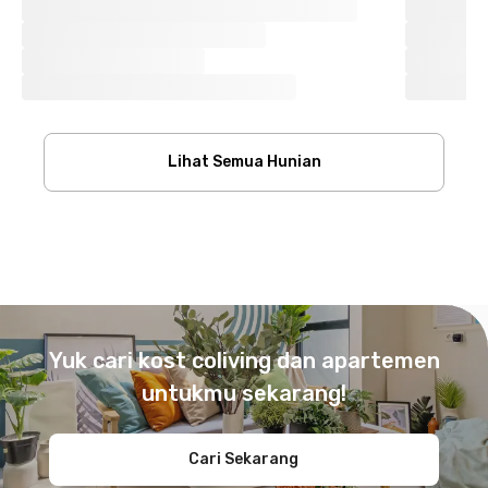
Lihat Semua Hunian
Footer
Yuk cari kost coliving dan apartemen
untukmu sekarang!
Cari Sekarang