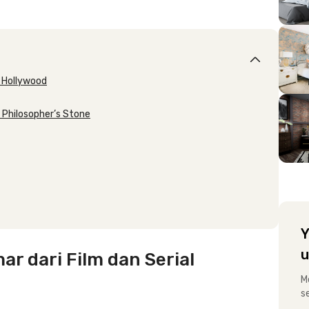
l Hollywood
 Philosopher’s Stone
Y
u
mar dari Film dan Serial
M
s