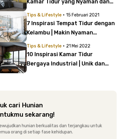
Kamar Tidur yang Nyaman dan
Menenangkan
·
Tips & Lifestyle
15 Februari 2021
7 Inspirasi Tempat Tidur dengan
Kelambu | Makin Nyaman
#DiRumahAja
·
Tips & Lifestyle
21 Mei 2022
10 Inspirasi Kamar Tidur
Bergaya Industrial | Unik dan
Cozy Abis!
uk cari Hunian
ntukmu sekarang!
ewujudkan hunian berkualitas dan terjangkau untuk
emua orang di setiap fase kehidupan.