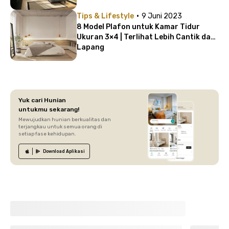
·
Tips & Lifestyle
9 Juni 2023
8 Model Plafon untuk Kamar Tidur
Ukuran 3×4 | Terlihat Lebih Cantik dan
Lapang
Yuk cari Hunian
untukmu sekarang!
Mewujudkan hunian berkualitas dan
terjangkau untuk semua orang di
setiap fase kehidupan.
Download
Aplikasi