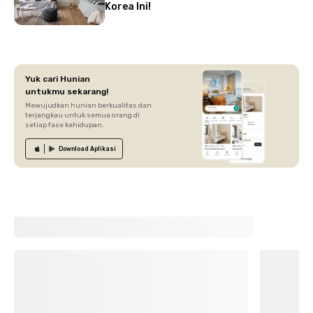
Korea Ini!
Yuk cari Hunian
untukmu sekarang!
Mewujudkan hunian berkualitas dan
terjangkau untuk semua orang di
setiap fase kehidupan.
Download
Aplikasi