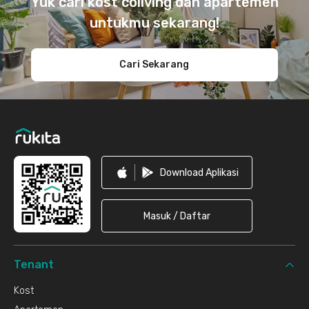
Yuk cari kost coliving dan apartemen
untukmu sekarang!
Cari Sekarang
Download Aplikasi
Masuk / Daftar
Tenant
Kost