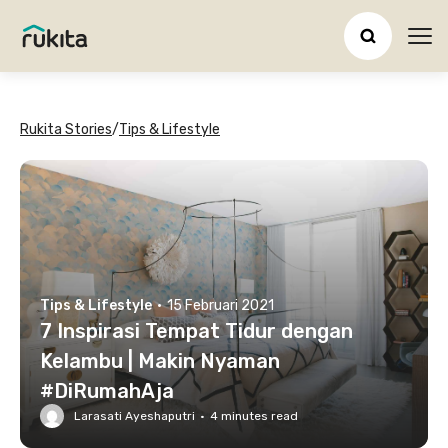
Ope
Rukita Stories
/
Tips & Lifestyle
Tips & Lifestyle
·
15 Februari 2021
7 Inspirasi Tempat Tidur dengan
Kelambu | Makin Nyaman
#DiRumahAja
Larasati Ayeshaputri
·
4
minutes read