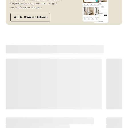
terjangkau untuk semua orang di
setiap fase kehidupan.
Download
Aplikasi