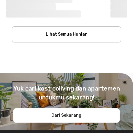
Lihat Semua Hunian
Footer
Yuk cari kost coliving dan apartemen
untukmu sekarang!
Cari Sekarang