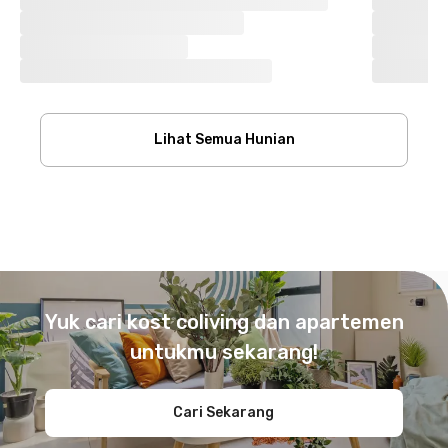
Lihat Semua Hunian
Footer
Yuk cari kost coliving dan apartemen
untukmu sekarang!
Cari Sekarang