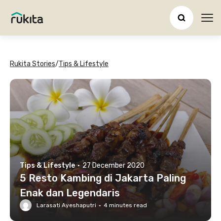
Ope
Rukita Stories
/
Tips & Lifestyle
Tips & Lifestyle
·
27 December 2020
5 Resto Kambing di Jakarta Paling
Enak dan Legendaris
Larasati Ayeshaputri
·
4
minutes read