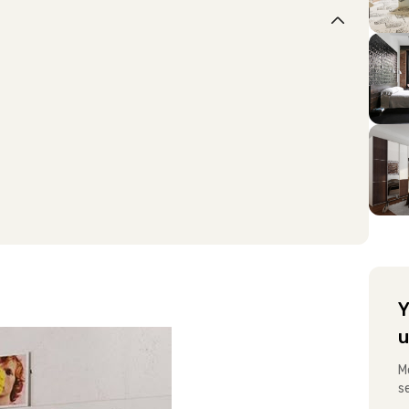
Y
u
M
s