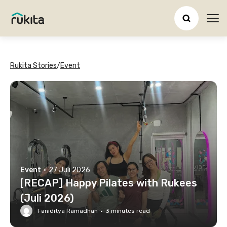
Ope
Rukita Stories
/
Event
Event
·
27 Juli 2026
[RECAP] Happy Pilates with Rukees
(Juli 2026)
Faniditya Ramadhan
·
3
minutes read