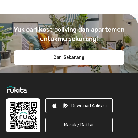
Footer
Yuk cari kost coliving dan apartemen
untukmu sekarang!
Cari Sekarang
Download Aplikasi
Masuk / Daftar