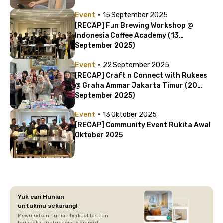
·
Event
15 September 2025
[RECAP] Fun Brewing Workshop @
Indonesia Coffee Academy (13
September 2025)
·
Event
22 September 2025
[RECAP] Craft n Connect with Rukees
@ Graha Ammar Jakarta Timur (20
September 2025)
·
Event
13 Oktober 2025
[RECAP] Community Event Rukita Awal
Oktober 2025
Yuk cari Hunian
untukmu sekarang!
Mewujudkan hunian berkualitas dan
terjangkau untuk semua orang di