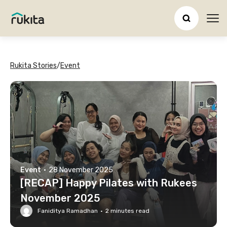
Ope
Rukita Stories
/
Event
Event
·
28 November 2025
[RECAP] Happy Pilates with Rukees
November 2025
Faniditya Ramadhan
·
2
minutes read