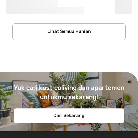
Lihat Semua Hunian
Footer
Yuk cari kost coliving dan apartemen
untukmu sekarang!
Cari Sekarang