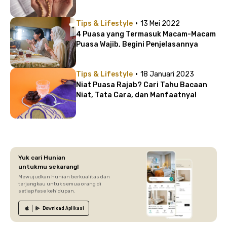
·
Tips & Lifestyle
13 Mei 2022
4 Puasa yang Termasuk Macam-Macam
Puasa Wajib, Begini Penjelasannya
·
Tips & Lifestyle
18 Januari 2023
Niat Puasa Rajab? Cari Tahu Bacaan
Niat, Tata Cara, dan Manfaatnya!
Yuk cari Hunian
untukmu sekarang!
Mewujudkan hunian berkualitas dan
terjangkau untuk semua orang di
setiap fase kehidupan.
Download
Aplikasi