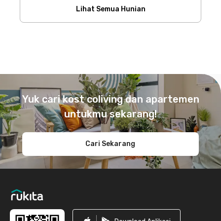
Lihat Semua Hunian
Footer
Yuk cari kost coliving dan apartemen
untukmu sekarang!
Cari Sekarang