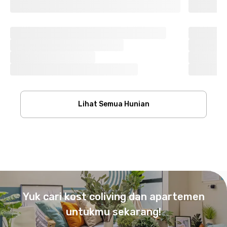
Lihat Semua Hunian
Footer
Yuk cari kost coliving dan apartemen
untukmu sekarang!