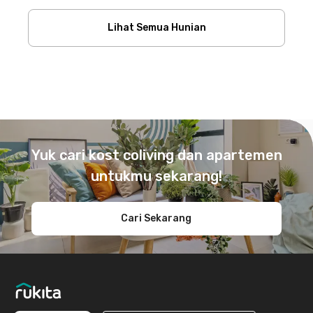
Lihat Semua Hunian
Footer
Yuk cari kost coliving dan apartemen
untukmu sekarang!
Cari Sekarang