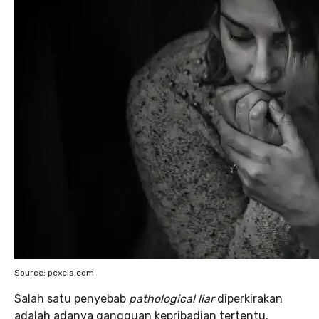
Source; pexels.com
Salah satu penyebab
pathological liar
diperkirakan
adalah adanya gangguan kepribadian tertentu.