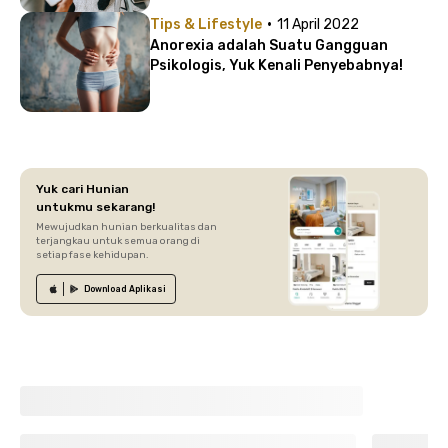
·
Tips & Lifestyle
11 April 2022
Anorexia adalah Suatu Gangguan
Psikologis, Yuk Kenali Penyebabnya!
Yuk cari Hunian
untukmu sekarang!
Mewujudkan hunian berkualitas dan
terjangkau untuk semua orang di
setiap fase kehidupan.
Download
Aplikasi