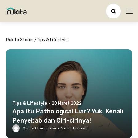
Ope
Rukita Stories
/
Tips & Lifestyle
Tips & Lifestyle
·
20 Maret 2022
Apa Itu Pathological Liar? Yuk, Kenali
Penyebab dan Ciri-cirinya!
Qonita Chairunnisa
·
5
minutes read