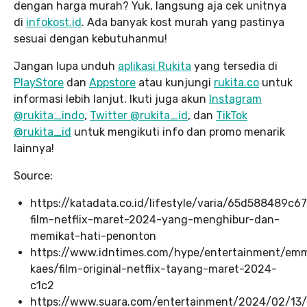
dengan harga murah? Yuk, langsung aja cek unitnya
di
infokost.id
. Ada banyak kost murah yang pastinya
sesuai dengan kebutuhanmu!
Jangan lupa unduh
aplikasi Rukita
yang tersedia di
PlayStore
dan
Appstore
atau kunjungi
rukita.co
untuk
informasi lebih lanjut. Ikuti juga akun
Instagram
@rukita_indo
,
Twitter @rukita_id
, dan
TikTok
@rukita_id
untuk mengikuti info dan promo menarik
lainnya!
Source:
https://katadata.co.id/lifestyle/varia/65d588489c6
film-netflix-maret-2024-yang-menghibur-dan-
memikat-hati-penonton
https://www.idntimes.com/hype/entertainment/em
kaes/film-original-netflix-tayang-maret-2024-
c1c2
https://www.suara.com/entertainment/2024/02/13