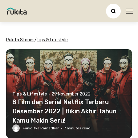
Ope
Rukita Stories
/
Tips & Lifestyle
Tips & Lifestyle
·
29 November 2022
8 Film dan Serial Netflix Terbaru
Desember 2022 | Bikin Akhir Tahun
Kamu Makin Seru!
Faniditya Ramadhan
·
7
minutes read