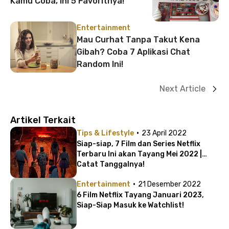
Kamu Coba, Ini 5 Favoritnya!
Entertainment
Mau Curhat Tanpa Takut Kena
Gibah? Coba 7 Aplikasi Chat
Random Ini!
Next Article
Artikel Terkait
·
Tips & Lifestyle
23 April 2022
Siap-siap, 7 Film dan Series Netflix
Terbaru Ini akan Tayang Mei 2022 |
Catat Tanggalnya!
·
Entertainment
21 Desember 2022
6 Film Netflix Tayang Januari 2023,
Siap-Siap Masuk ke Watchlist!