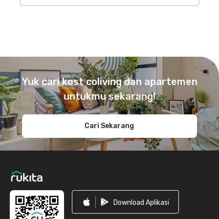
Footer
Yuk cari kost coliving dan apartemen
untukmu sekarang!
Cari Sekarang
Download Aplikasi