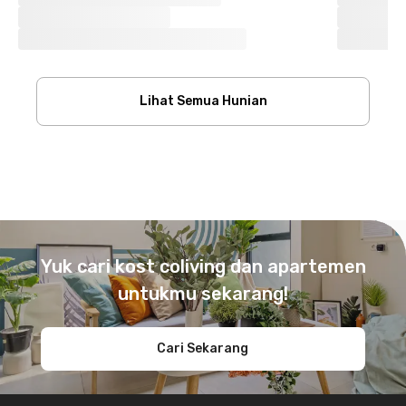
Lihat Semua Hunian
Footer
Yuk cari kost coliving dan apartemen
untukmu sekarang!
Cari Sekarang