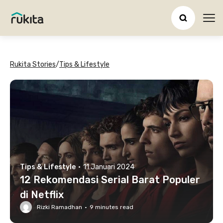
Ope
Rukita Stories
/
Tips & Lifestyle
Tips & Lifestyle
·
11 Januari 2024
12 Rekomendasi Serial Barat Populer
di Netflix
Rizki Ramadhan
·
9
minutes read