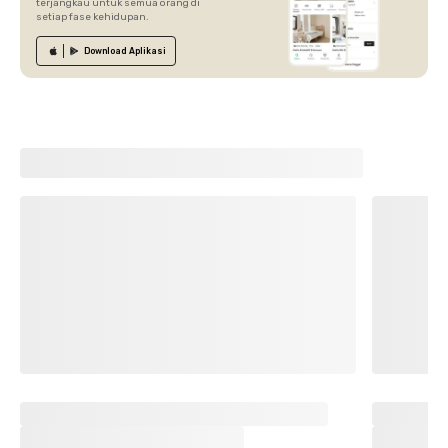
terjangkau untuk semua orang di
setiap fase kehidupan.
Download
Aplikasi