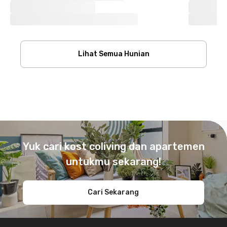
Lihat Semua Hunian
Footer
Yuk cari kost coliving dan apartemen
untukmu sekarang!
Cari Sekarang