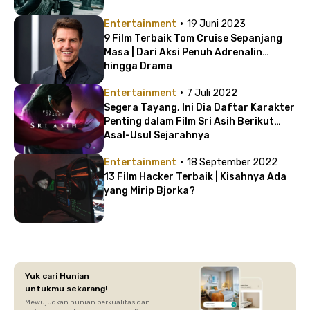
·
Entertainment
19 Juni 2023
9 Film Terbaik Tom Cruise Sepanjang
Masa | Dari Aksi Penuh Adrenalin
hingga Drama
·
Entertainment
7 Juli 2022
Segera Tayang, Ini Dia Daftar Karakter
Penting dalam Film Sri Asih Berikut
Asal-Usul Sejarahnya
·
Entertainment
18 September 2022
13 Film Hacker Terbaik | Kisahnya Ada
yang Mirip Bjorka?
Yuk cari Hunian
untukmu sekarang!
Mewujudkan hunian berkualitas dan