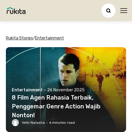
Ope
Rukita Stories
/
Entertainment
Entertainment
·
26 November 2025
8 Film Agen Rahasia Terbaik,
Penggemar Genre Action Wajib
Nonton!
Velin Natasha
·
6
minutes read