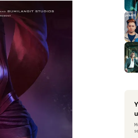
Y
u
M
s