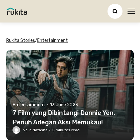
Ope
Rukita Stories
/
Entertainment
Entertainment
·
13 June 2023
7 Film yang Dibintangi Donnie Yen,
Penuh Adegan Aksi Memukau!
Velin Natasha
·
5
minutes read